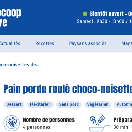
iocoop
Bientôt ouvert - O
ve
Samedi : 9h30 - 13h00 / 
Actualités
Recettes
Paysans associés
Maga
co-noisettes de...
Pain perdu roulé choco-noiset
Dessert
Flexitarien
Sans porc
Végétarien
Automn
Nombre de personnes
Prépara
4 personnes
30 min