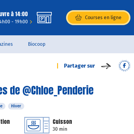
uvre à 14:00
Courses en ligne
(s’ouvre dans une nouvelle fenêtr
14h00 - 19h00
zines
Biocoop
Partager sur
tes de @Chloe_Penderie
e
Hiver
tion
Cuisson
30 min