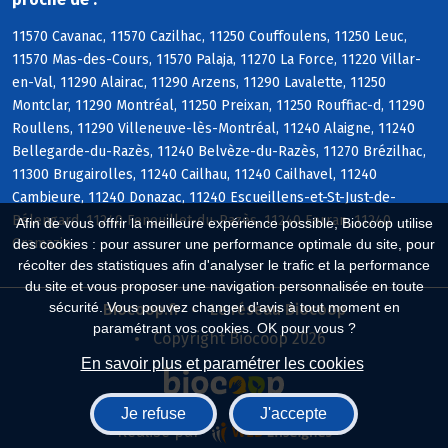
11570 Cavanac, 11570 Cazilhac, 11250 Couffoulens, 11250 Leuc,
11570 Mas-des-Cours, 11570 Palaja, 11270 La Force, 11220 Villar-
en-Val, 11290 Alairac, 11290 Arzens, 11290 Lavalette, 11250
Montclar, 11290 Montréal, 11250 Preixan, 11250 Rouffiac-d, 11290
Roullens, 11290 Villeneuve-lès-Montréal, 11240 Alaigne, 11240
Bellegarde-du-Razès, 11240 Belvèze-du-Razès, 11270 Brézilhac,
11300 Brugairolles, 11240 Cailhau, 11240 Cailhavel, 11240
Cambieure, 11240 Donazac, 11240 Escueillens-et-St-Just-de-
Bélengard, 11240 Fenouillet-du-Razès, 11240 Ferran, 11240
Afin de vous offrir la meilleure expérience possible, Biocoop utilise
Gramazie
des cookies : pour assurer une performance optimale du site, pour
récolter des statistiques afin d'analyser le trafic et la performance
du site et vous proposer une navigation personnalisée en toute
sécurité. Vous pouvez changer d'avis à tout moment en
Biocoop.fr
Le réseau Biocoop
paramétrant vos cookies. OK pour vous ?
Copyright Biocoop 2026
En savoir plus et paramétrer les cookies
Je refuse
J'accepte
Réalisé par