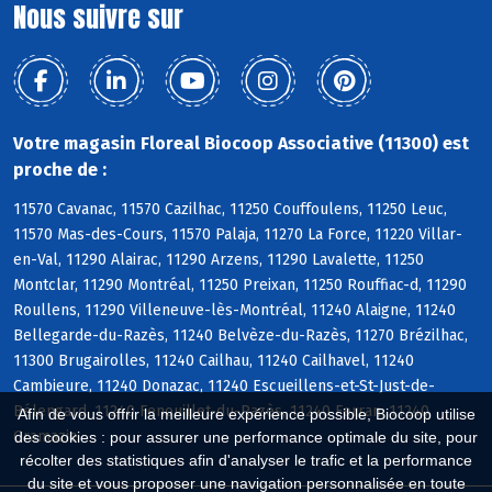
Nous suivre sur
Votre magasin Floreal Biocoop Associative (11300) est
proche de :
11570 Cavanac, 11570 Cazilhac, 11250 Couffoulens, 11250 Leuc,
11570 Mas-des-Cours, 11570 Palaja, 11270 La Force, 11220 Villar-
en-Val, 11290 Alairac, 11290 Arzens, 11290 Lavalette, 11250
Montclar, 11290 Montréal, 11250 Preixan, 11250 Rouffiac-d, 11290
Roullens, 11290 Villeneuve-lès-Montréal, 11240 Alaigne, 11240
Bellegarde-du-Razès, 11240 Belvèze-du-Razès, 11270 Brézilhac,
11300 Brugairolles, 11240 Cailhau, 11240 Cailhavel, 11240
Cambieure, 11240 Donazac, 11240 Escueillens-et-St-Just-de-
Bélengard, 11240 Fenouillet-du-Razès, 11240 Ferran, 11240
Afin de vous offrir la meilleure expérience possible, Biocoop utilise
Gramazie
des cookies : pour assurer une performance optimale du site, pour
récolter des statistiques afin d'analyser le trafic et la performance
du site et vous proposer une navigation personnalisée en toute