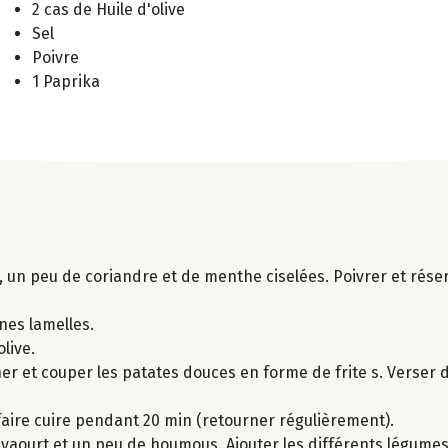
2 cas de Huile d'olive
Sel
Poivre
1 Paprika
io, un peu de coriandre et de menthe ciselées. Poivrer et rése
ines lamelles.
olive.
cher et couper les patates douces en forme de frite s. Verser
faire cuire pendant 20 min (retourner régulièrement).
au yaourt et un peu de houmous. Ajouter les différents légume