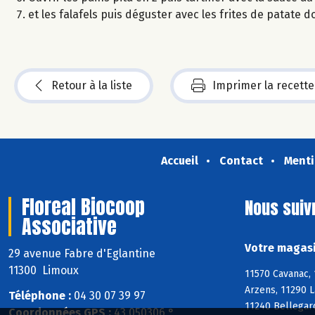
et les falafels puis déguster avec les frites de patate d
Retour à la liste
Imprimer la recette
Accueil
Contact
Menti
Floreal Biocoop
Nous suiv
Associative
Votre magasi
29 avenue Fabre d'Eglantine
11300 Limoux
11570 Cavanac, 
Arzens, 11290 L
Téléphone :
04 30 07 39 97
11240 Bellegard
Coordonnées GPS :
43,050306 ° ,