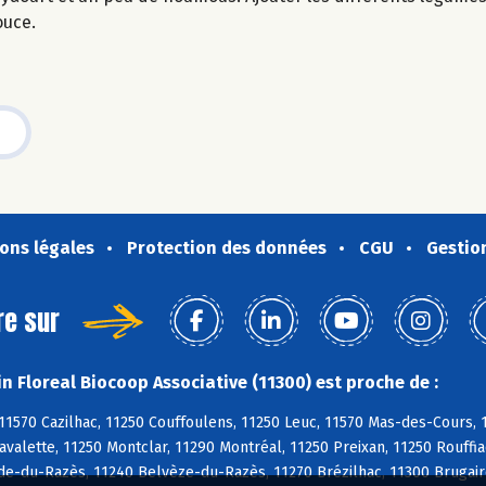
ouce.
ons légales
Protection des données
CGU
Gestio
re sur
n Floreal Biocoop Associative (11300) est proche de :
11570 Cazilhac, 11250 Couffoulens, 11250 Leuc, 11570 Mas-des-Cours, 11
avalette, 11250 Montclar, 11290 Montréal, 11250 Preixan, 11250 Rouffi
e-du-Razès, 11240 Belvèze-du-Razès, 11270 Brézilhac, 11300 Brugairo