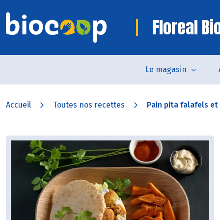
Floreal B
Le magasin
Accueil
Toutes nos recettes
Pain pita falafels et 