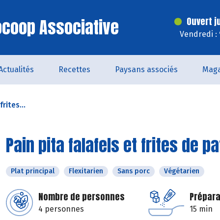
iocoop Associative
Ouvert j
Vendredi :
Actualités
Recettes
Paysans associés
Maga
frites...
Pain pita falafels et frites de 
Plat principal
Flexitarien
Sans porc
Végétarien
Nombre de personnes
Prépara
4 personnes
15 min