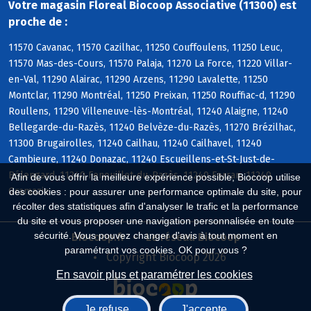
Votre magasin Floreal Biocoop Associative (11300) est
proche de :
11570 Cavanac, 11570 Cazilhac, 11250 Couffoulens, 11250 Leuc,
11570 Mas-des-Cours, 11570 Palaja, 11270 La Force, 11220 Villar-
en-Val, 11290 Alairac, 11290 Arzens, 11290 Lavalette, 11250
Montclar, 11290 Montréal, 11250 Preixan, 11250 Rouffiac-d, 11290
Roullens, 11290 Villeneuve-lès-Montréal, 11240 Alaigne, 11240
Bellegarde-du-Razès, 11240 Belvèze-du-Razès, 11270 Brézilhac,
11300 Brugairolles, 11240 Cailhau, 11240 Cailhavel, 11240
Cambieure, 11240 Donazac, 11240 Escueillens-et-St-Just-de-
Bélengard, 11240 Fenouillet-du-Razès, 11240 Ferran, 11240
Afin de vous offrir la meilleure expérience possible, Biocoop utilise
Gramazie
des cookies : pour assurer une performance optimale du site, pour
récolter des statistiques afin d'analyser le trafic et la performance
du site et vous proposer une navigation personnalisée en toute
sécurité. Vous pouvez changer d'avis à tout moment en
Biocoop.fr
Le réseau Biocoop
paramétrant vos cookies. OK pour vous ?
Copyright Biocoop 2026
En savoir plus et paramétrer les cookies
Je refuse
J'accepte