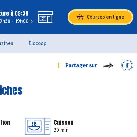
ture à 09:30
Courses en ligne
(s’ouvre dans une nouvelle fenêtr
 9h30 - 19h00
zines
Biocoop
Partager sur
hiches
tion
Cuisson
20 min