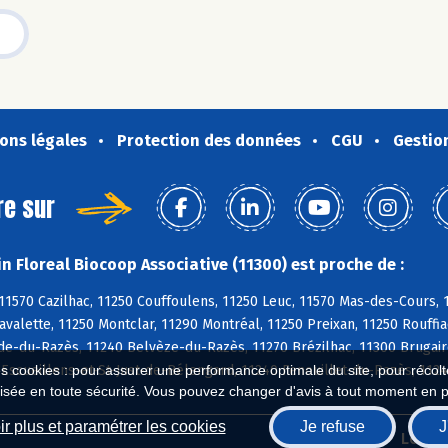
ons légales
Protection des données
CGU
Gestio
re sur
n Floreal Biocoop Associative (11300) est proche de :
11570 Cazilhac, 11250 Couffoulens, 11250 Leuc, 11570 Mas-des-Cours, 11
avalette, 11250 Montclar, 11290 Montréal, 11250 Preixan, 11250 Rouffi
e-du-Razès, 11240 Belvèze-du-Razès, 11270 Brézilhac, 11300 Brugairo
Escueillens-et-St-Just-de-Bélengard, 11240 Fenouillet-du-Razès, 112
es cookies : pour assurer une performance optimale du site, pour récolter
isée en toute sécurité. Vous pouvez changer d'avis à tout moment en 
r plus et paramétrer les cookies
Je refuse
J
Biocoop.fr
Le ré