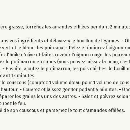
ère grasse, torréfiez les amandes effilées pendant 2 minutes
dans vos ingrédients et délayez-y le bouillon de légumes. - Ô
 vert et le blanc des poireaux. - Pelez et émincez l'oignon ro
l'huile d'olive et faites revenir l'oignon rouge, les poireaux
z le potimarron en cubes (vous pouvez laissez la peau, c'est bi
 - Ensuite, ajoutez le potimarron, les pois chiches, le bouill
ndant 15 minutes.
r le couscous (comptez 1 volume d'eau pour 1 volume de cous
à hauteur. - Couvrez et laissez gonfler pedant 5 minutes. - Une
parer les grains les uns des autres. - Salez et poivrez selon 
oupez le feu.
 de son couscous et parsemez le tout d'amandes effilées.