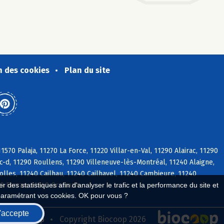
n des cookies
Plan du site
570 Palaja, 11270 La Force, 11220 Villar-en-Val, 11290 Alairac, 11290
ac-d, 11290 Roullens, 11290 Villeneuve-lès-Montréal, 11240 Alaigne,
lles, 11240 Cailhau, 11240 Cailhavel, 11240 Cambieure, 11240
40 Ferran, 11240 Gramazie
 des statistiques afin d'analyser le trafic et la performance du site et
paramétrant vos cookies. OK pour vous ?
'accepte
seau Biocoop
Copyright Biocoop 2026