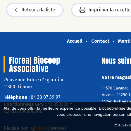
Retour à la liste
Imprimer la recette
Accueil
Contact
Menti
Floreal Biocoop
Nous suiv
Associative
Votre magasi
29 avenue Fabre d'Eglantine
11300 Limoux
11570 Cavanac, 
Arzens, 11290 L
Téléphone :
04 30 07 39 97
11240 Bellegard
Coordonnées GPS :
43,050306 ° ,
Donazac, 11240 
Afin de vous offrir la meilleure expérience possible, Biocoop utilise d
2,21822900000006 °
vous proposer une navigation personnal
En savoi
Réalisé par