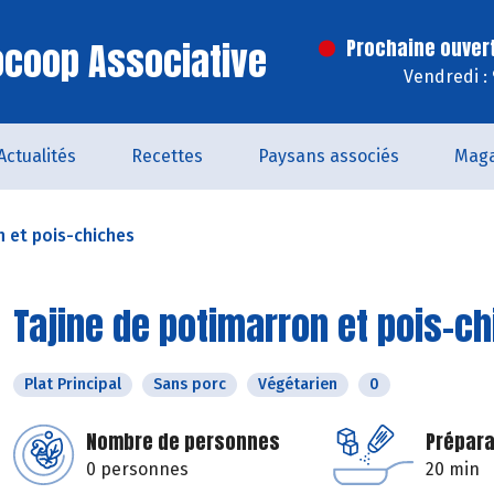
iocoop Associative
Prochaine ouver
Vendredi :
Actualités
Recettes
Paysans associés
Maga
n et pois-chiches
Tajine de potimarron et pois-c
Plat Principal
Sans porc
Végétarien
0
Nombre de personnes
Prépara
0 personnes
20 min