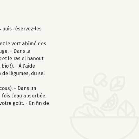
 puis réservez-les
tez le vert abîmé des
uge. - Dans la
 et le ras el hanout
o !). - À l'aide
on de légumes, du sel
cous). - Dans un
 fois l’eau absorbée,
votre goût. - En fin de