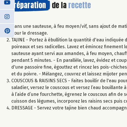
Préparation
de la
recette
Dans une sauteuse, à feu moyen/vif, sans ajout de mati
pour le dressage.
TAJINE - Portez à ébullition la quantité d'eau indiquée 
poireaux et ses radicelles. Lavez et émincez finement le
sauteuse ayant servi aux amandes, à feu moyen, chauffez 
pendant 5 minutes. - En parallèle, lavez, évidez et coupe
d'une passoire fine, égouttez et rincez les pois-chiches.
et du poivre. - Mélangez, couvrez et laissez mijoter pe
COUSCOUS & RAISINS SECS - Faites bouillir de l'eau pou
saladier, versez le couscous et versez l’eau bouillante 
à l’aide d’une fourchette, égrenez le couscous afin de sé
cuisson des légumes, incorporez les raisins secs puis c
DRESSAGE - Servez votre tajine bien chaud accompagné