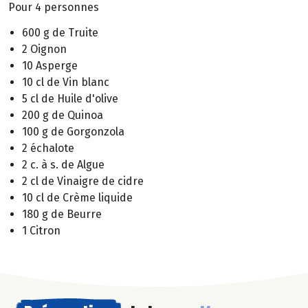
Pour 4 personnes
600 g de Truite
2 Oignon
10 Asperge
10 cl de Vin blanc
5 cl de Huile d'olive
200 g de Quinoa
100 g de Gorgonzola
2 échalote
2 c. à s. de Algue
2 cl de Vinaigre de cidre
10 cl de Crème liquide
180 g de Beurre
1 Citron