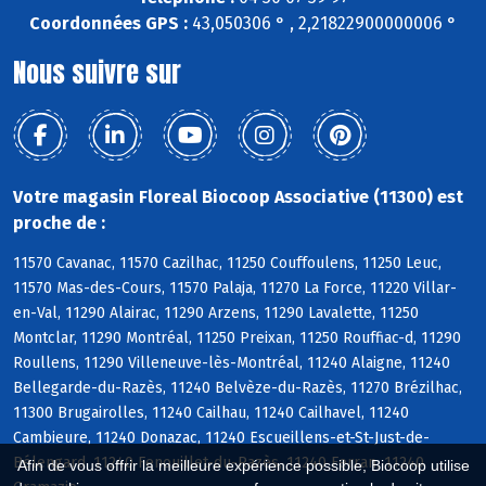
Coordonnées GPS :
43,050306 ° , 2,21822900000006 °
Nous suivre sur
Votre magasin Floreal Biocoop Associative (11300) est
proche de :
11570 Cavanac, 11570 Cazilhac, 11250 Couffoulens, 11250 Leuc,
11570 Mas-des-Cours, 11570 Palaja, 11270 La Force, 11220 Villar-
en-Val, 11290 Alairac, 11290 Arzens, 11290 Lavalette, 11250
Montclar, 11290 Montréal, 11250 Preixan, 11250 Rouffiac-d, 11290
Roullens, 11290 Villeneuve-lès-Montréal, 11240 Alaigne, 11240
Bellegarde-du-Razès, 11240 Belvèze-du-Razès, 11270 Brézilhac,
11300 Brugairolles, 11240 Cailhau, 11240 Cailhavel, 11240
Cambieure, 11240 Donazac, 11240 Escueillens-et-St-Just-de-
Bélengard, 11240 Fenouillet-du-Razès, 11240 Ferran, 11240
Afin de vous offrir la meilleure expérience possible, Biocoop utilise