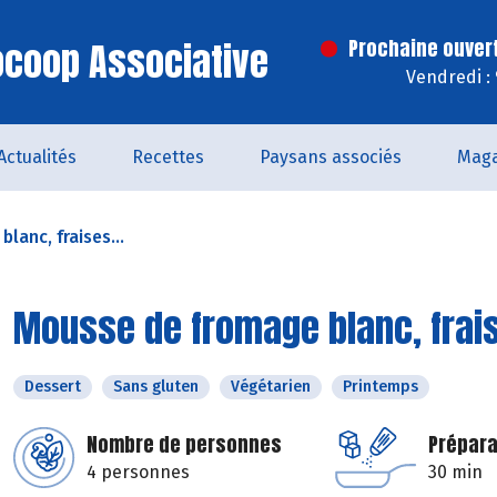
iocoop Associative
Prochaine ouver
Vendredi :
Actualités
Recettes
Paysans associés
Maga
lanc, fraises...
Mousse de fromage blanc, frai
Dessert
Sans gluten
Végétarien
Printemps
Nombre de personnes
Prépara
4 personnes
30 min